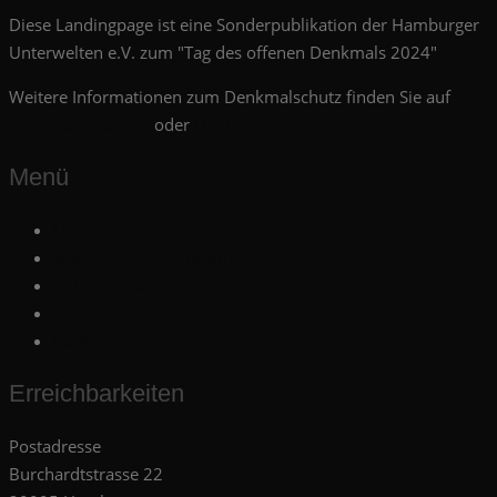
Diese Landingpage ist eine Sonderpublikation der Hamburger
Unterwelten e.V. zum "Tag des offenen Denkmals 2024"
Weitere Informationen zum Denkmalschutz finden Sie auf
Denkmalschutz.de
oder
Denkmalverein.de
Menü
Home
Geschichtliche Einordnung
Virtuelle Tour
Über uns
Kontakt
Erreichbarkeiten
Postadresse
Burchardtstrasse 22